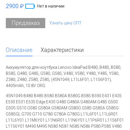
2900 ₽
Нет в наличии
Предзаказ
Узнать цену ОПТ
Описание
Характеристики
Аккумулятор для ноутбука Lenovo IdeaPad B480, B485, B580,
B585, G480, G485, G580, G585, V480, V580, Y480, Y485, Y580,
Z380, Z480, Z580, Z585, (45N1049, L11L6F01, L11S6F01),
4400mAh, 10.8V ORG
45N1049 B480 B485 B580 B580A B580G B585 B590 E431 E435
E530 E531 E535 Edge E430 G480 G480A G480AM G485 G500
G505 G510 G580 G580A G580AM G580G G585 G585A G585G
G585GL G700 G710 G780 G780A G780G L11L6F01 L11L6R01
L11L6Y01 L11M6Y01 L11N6R01 L11N6Y01 L11P6R01 L11S6F01
L11S6Y01 M490 M495 N580 N581 N585 N586 P580 P585 V480