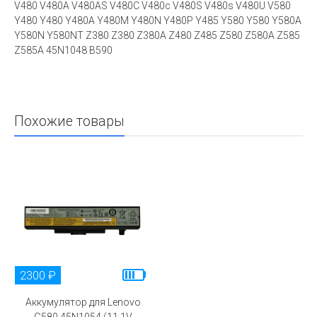
V480 V480A V480AS V480C V480c V480S V480s V480U V580
Y480 Y480 Y480A Y480M Y480N Y480P Y485 Y580 Y580 Y580A
Y580N Y580NT Z380 Z380 Z380A Z480 Z485 Z580 Z580A Z585
Z585A 45N1048 B590
Похожие товары
2300 ₽
Аккумулятор для Lenovo
G580 45N1054 (11.1V