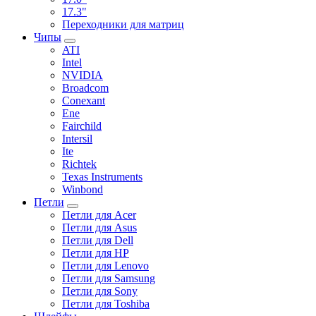
17.3"
Переходники для матриц
Чипы
ATI
Intel
NVIDIA
Broadcom
Conexant
Ene
Fairchild
Intersil
Ite
Richtek
Texas Instruments
Winbond
Петли
Петли для Acer
Петли для Asus
Петли для Dell
Петли для HP
Петли для Lenovo
Петли для Samsung
Петли для Sony
Петли для Toshiba