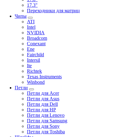
17.3"
Переходники для матриц
Чипы
ATI
Intel
NVIDIA
Broadcom
Conexant
Ene
Fairchild
Intersil
Ite
Richtek
Texas Instruments
Winbond
Петли
Петли для Acer
Петли для Asus
Петли для Dell
Петли для HP
Петли для Lenovo
Петли для Samsung
Петли для Sony
Петли для Toshiba