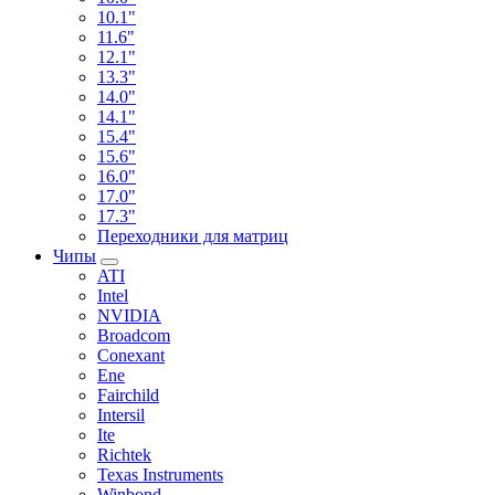
10.1"
11.6"
12.1"
13.3"
14.0"
14.1"
15.4"
15.6"
16.0"
17.0"
17.3"
Переходники для матриц
Чипы
ATI
Intel
NVIDIA
Broadcom
Conexant
Ene
Fairchild
Intersil
Ite
Richtek
Texas Instruments
Winbond