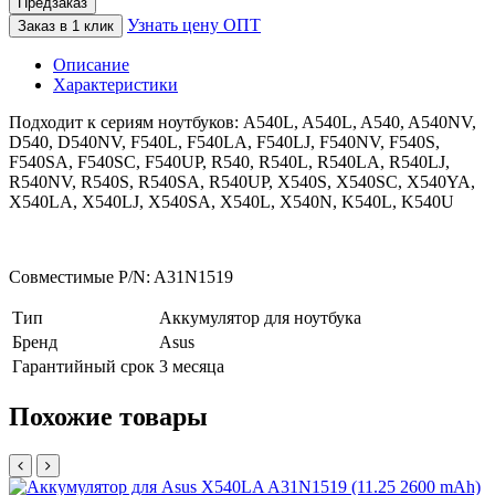
Предзаказ
Узнать цену ОПТ
Заказ в 1 клик
Описание
Характеристики
Подходит к сериям ноутбуков: A540L, A540L, A540, A540NV,
D540, D540NV, F540L, F540LA, F540LJ, F540NV, F540S,
F540SA, F540SC, F540UP, R540, R540L, R540LA, R540LJ,
R540NV, R540S, R540SA, R540UP, X540S, X540SC, X540YA,
X540LA, X540LJ, X540SA, X540L, X540N, K540L, K540U
Совместимые P/N: A31N1519
Тип
Аккумулятор для ноутбука
Бренд
Asus
Гарантийный срок
3 месяца
Похожие товары