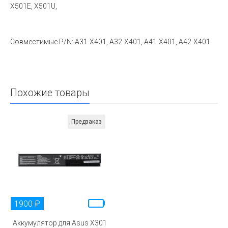
X501E, X501U,
Совместимые P/N: A31-X401, A32-X401, A41-X401, A42-X401
Похожие товары
Предзаказ
1900 ₽
Аккумулятор для Asus X301