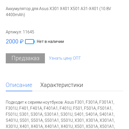
Аккумулятор для Asus X301 X401 X501 A31-X401 (10.8V
4400mAh)
Артикул:
11645
2000 ₽
Нет в наличии
Предзаказ
Узнать цену ОПТ
Описание
Характеристики
Подходит к сериям ноутбуков: Asus F301, F301A, F301A1,
F301U, F401, F401A, F401A1, F401U, F501, F501A, F501A1,
F501U, S301, S301A, S301A1, S301U, S401, S401A, S401A1,
S401U, S501, S501A, S501A1, S501U, X301, X301A, X301A1,
X301U, X401, X401A, X401A1, X401U, X501, X501A, X501A1,