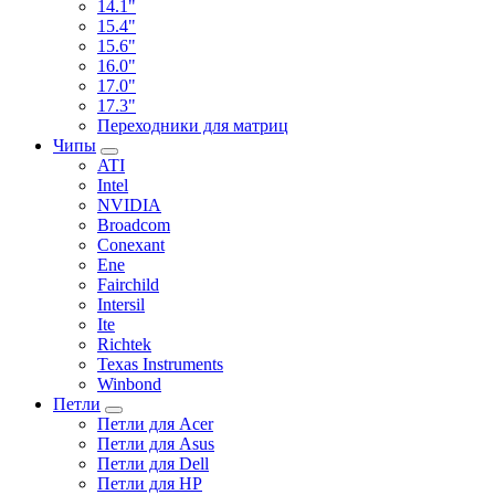
14.1"
15.4"
15.6"
16.0"
17.0"
17.3"
Переходники для матриц
Чипы
ATI
Intel
NVIDIA
Broadcom
Conexant
Ene
Fairchild
Intersil
Ite
Richtek
Texas Instruments
Winbond
Петли
Петли для Acer
Петли для Asus
Петли для Dell
Петли для HP