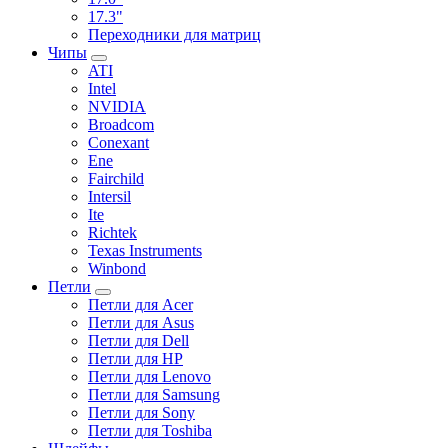
17.3"
Переходники для матриц
Чипы
ATI
Intel
NVIDIA
Broadcom
Conexant
Ene
Fairchild
Intersil
Ite
Richtek
Texas Instruments
Winbond
Петли
Петли для Acer
Петли для Asus
Петли для Dell
Петли для HP
Петли для Lenovo
Петли для Samsung
Петли для Sony
Петли для Toshiba