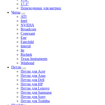
17.3"
Переходники для матриц
Чипы
ATI
Intel
NVIDIA
Broadcom
Conexant
Ene
Fairchild
Intersil
Ite
Richtek
Texas Instruments
Winbond
Петли
Петли для Acer
Петли для Asus
Петли для Dell
Петли для HP
Петли для Lenovo
Петли для Samsung
Петли для Sony
Петли для Toshiba