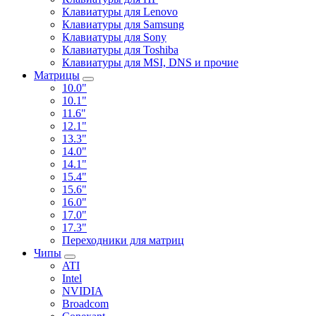
Клавиатуры для Lenovo
Клавиатуры для Samsung
Клавиатуры для Sony
Клавиатуры для Toshiba
Клавиатуры для MSI, DNS и прочие
Матрицы
10.0"
10.1"
11.6"
12.1"
13.3"
14.0"
14.1"
15.4"
15.6"
16.0"
17.0"
17.3"
Переходники для матриц
Чипы
ATI
Intel
NVIDIA
Broadcom