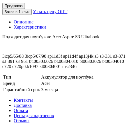
Предзаказ
Узнать цену ОПТ
Заказ в 1 клик
Описание
Характеристики
Подходит для ноутбуков: Acer Aspire S3 Ultrabook
3icp5/65/88 3icp5/67/90 ap11d3f ap11d4f ap13j4k s3 s3-331 s3-371
s3-391 s3-951 bt.00303.026 bt.00304.010 bt00303026 bt00304010
c720 c720p kb1097 kt00304001 ms2346
Тип
Аккумулятор для ноутбука
Бренд
Acer
Гарантийный срок
3 месяца
Контакты
Доставка
Оплата
Цены для партнеров
Отзывы